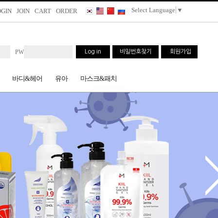
Select Language
▼
OGIN
JOIN
CART
ORDER
PW
Log in
비밀번호찾기
회원가입
바디&헤어
유아
마스크&패치