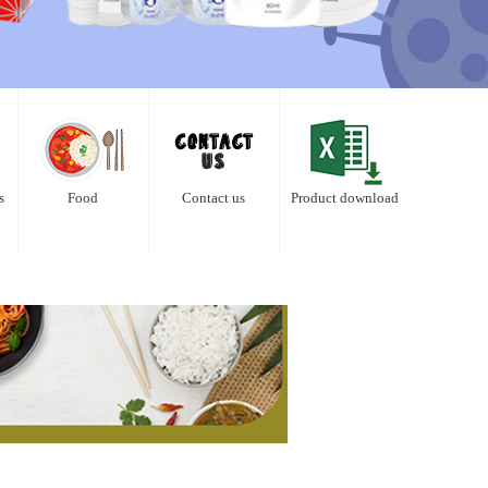
s
Food
Contact us
Product download