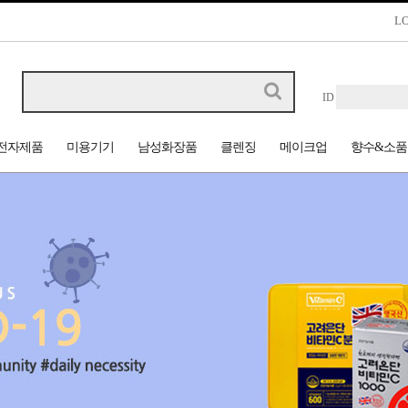
L
ID
전자제품
미용기기
남성화장품
클렌징
메이크업
향수&소품