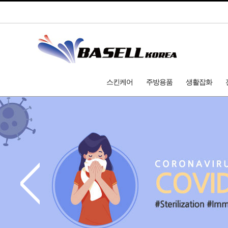
스킨케어
주방용품
생활잡화
<