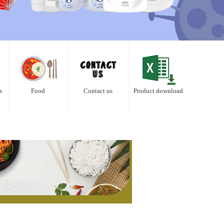
s
Food
Contact us
Product download