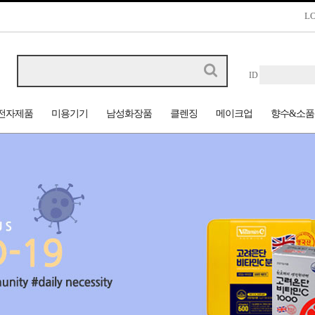
L
ID
전자제품
미용기기
남성화장품
클렌징
메이크업
향수&소품