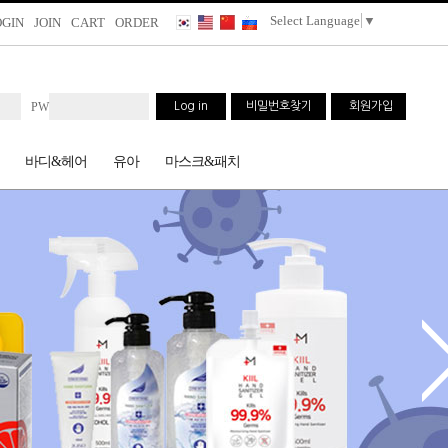
Select Language
▼
OGIN
JOIN
CART
ORDER
PW
Log in
비밀번호찾기
회원가입
바디&헤어
유아
마스크&패치