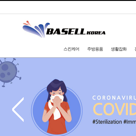
스킨케어
주방용품
생활잡화
<